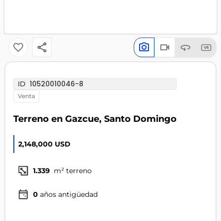
10520010046-8
ID
venta
Terreno en Gazcue, Santo Domingo
2,148,000 USD
1.339
m² terreno
0
años antigüedad