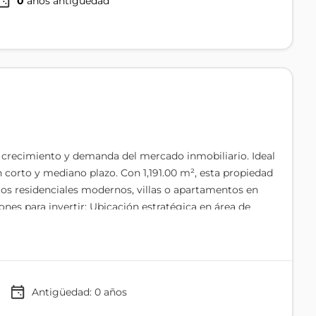
0
años antigüedad
 crecimiento y demanda del mercado inmobiliario. Ideal
n corto y mediano plazo. Con 1,191.00 m², esta propiedad
ctos residenciales modernos, villas o apartamentos en
ones para invertir: Ubicación estratégica en área de
ta demanda en el entorno Excelente proyección de
Antigüedad:
0
años