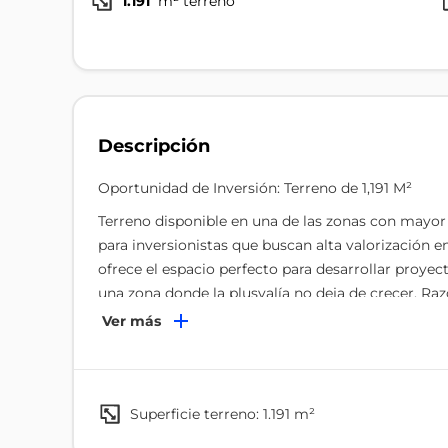
1.191
m² terreno
Descripción
Oportunidad de Inversión: Terreno de 1,191 M²
Terreno disponible en una de las zonas con mayor
para inversionistas que buscan alta valorización e
ofrece el espacio perfecto para desarrollar proye
una zona donde la plusvalía no deja de crecer. Raz
expansión Documentación totalmente en regla Al
Ver más
retorno de inversión (ROI)
superficie terreno: 1.191 m²