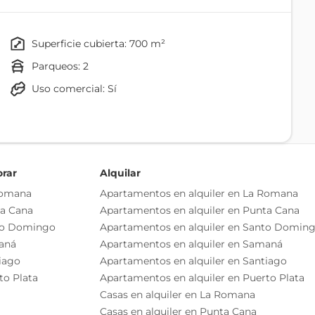
 destacadas 700 m² de área construidaTecho a doble
rqueos Beneficios de la ubicación Acceso directo a
n Villas AgrícolasFacilidad para operaciones logísticas
superficie cubierta: 700 m²
parqueos: 2
Uso comercial: Sí
Baño
orar
Alquilar
Romana
Apartamentos en alquiler en La Romana
ta Cana
Apartamentos en alquiler en Punta Cana
to Domingo
Apartamentos en alquiler en Santo Domin
aná
Apartamentos en alquiler en Samaná
iago
Apartamentos en alquiler en Santiago
to Plata
Apartamentos en alquiler en Puerto Plata
Casas en alquiler en La Romana
Casas en alquiler en Punta Cana