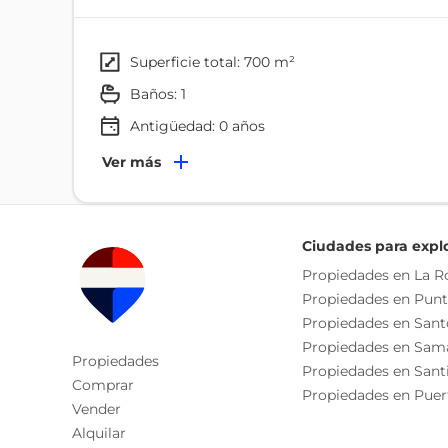
camiones y vehículos de trabajo. Características
alturaOficina integradaBaño completoCisterna2 pa
Avenida Pedro Livio CedeñoZona de alto tránsito e
superficie total: 700 m²
y distribución
baños: 1
Antigüedad:
0
años
Ambientes
Ver más
Oficina
Ciudades para expl
Propiedades en La 
Propiedades en Pun
Propiedades en San
Propiedades en Sam
Propiedades
Propiedades en Sant
Comprar
Propiedades en Puer
Vender
Alquilar