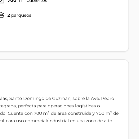
700
m² cubiertos
2
parqueos
ícolas, Santo Domingo de Guzmán, sobre la Ave. Pedro
tegrada, perfecta para operaciones logísticas o
pido. Cuenta con 700 m² de área construida y 700 m² de
eal para uso comercial/industrial en una zona de alto
 una cisterna, con buenas conexiones de suministro. Su
avenida principal, facilitando la entrada y salida de