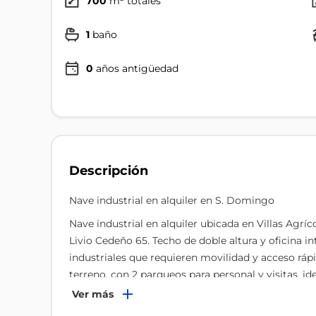
700
m² totales
1
baño
0
años antigüedad
Descripción
Nave industrial en alquiler en S. Domingo
Nave industrial en alquiler ubicada en Villas Agr
Livio Cedeño 65. Techo de doble altura y oficina in
industriales que requieren movilidad y acceso rá
terreno, con 2 parqueos para personal y visitas, id
tránsito. La propiedad ofrece un baño completo y
Ver más
ubicación ofrece accesibilidad y visibilidad en una 