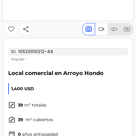
10520010212-44
ID
alquiler
Local comercial en Arroyo Hondo
1,400 USD
39
m² totales
39
m² cubiertos
0
años antigüedad