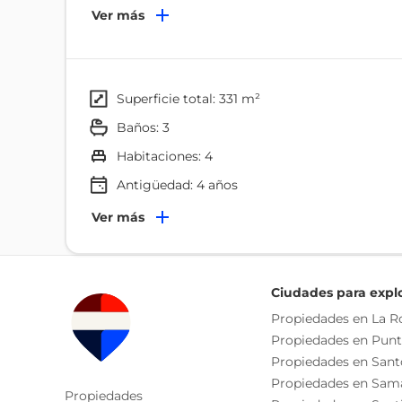
equipada, cisterna, desayunador, escalera, terraza, 
Ver más
tinaco. Esta casa es ideal para quienes buscan conf
superficie total: 331 m²
baños: 3
habitaciones: 4
Antigüedad:
4
años
Terminaciones
Ver más
Pisos De Cerámica
Ambientes
Ciudades para expl
Balcón
Propiedades en La 
Propiedades en Pun
Comedor
Propiedades en San
Comodidades Y Amenities
Propiedades en Sam
Propiedades