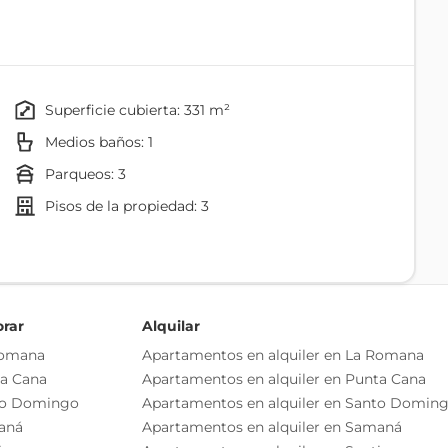
jardín, marquesina, jacuzzi, área de lavado, verjas y
ort y estilo en una ubicación privilegiada.
superficie cubierta: 331 m²
Medios baños: 1
parqueos: 3
pisos de la propiedad: 3
orar
Alquilar
Sala
Romana
Apartamentos en alquiler en La Romana
ta Cana
Apartamentos en alquiler en Punta Cana
Cocina
to Domingo
Apartamentos en alquiler en Santo Domin
aná
Apartamentos en alquiler en Samaná