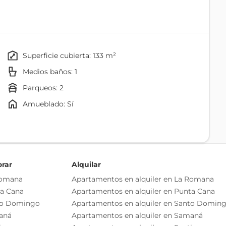
ios y bien iluminados crean un ambiente moderno y
migos. La propiedad incluye 2 parqueos privados y se
 piscina, ideales para relajarse y disfrutar del clima
p Cana significa tener acceso a un estilo de vida
olf de clase mundial, marina deportiva, restaurantes
superficie cubierta: 133 m²
ad de una comunidad cerrada con seguridad 24/7. Vive la
Medios baños: 1
leza y la comodidad se encuentran en perfecta armonía.
parqueos: 2
Amueblado: Sí
Ventanas De Cristal
Marcos De Roble
orar
Alquilar
Puertas De Roble
Romana
Apartamentos en alquiler en La Romana
ta Cana
Apartamentos en alquiler en Punta Cana
to Domingo
Apartamentos en alquiler en Santo Domin
aná
Apartamentos en alquiler en Samaná