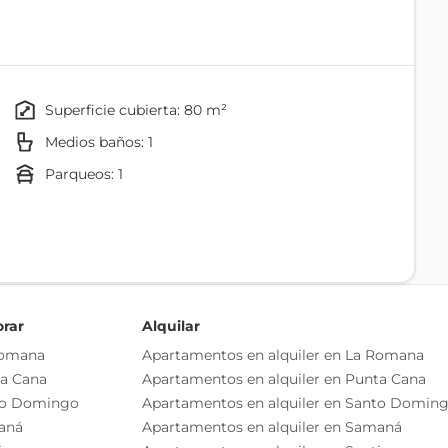
orre ecológica ya que cuenta con paneles solares para
eléctrico puedes poner tu cargador en tu espacio de
consumo del mismo
superficie cubierta: 80 m²
Medios baños: 1
parqueos: 1
Gabinetes Modulares
Techo De Yeso
orar
Alquilar
Romana
Apartamentos en alquiler en La Romana
ta Cana
Apartamentos en alquiler en Punta Cana
Cocina
to Domingo
Apartamentos en alquiler en Santo Domin
aná
Apartamentos en alquiler en Samaná