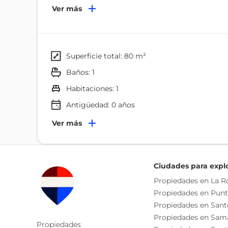
supermercados y demás, agregándole a esto una t
Ver más
las áreas comunes y en caso de tener un vehículo 
parqueo y no tienes que pagar adicional por el 
superficie total: 80 m²
baños: 1
habitaciones: 1
Antigüedad:
0
años
Terminaciones
Ver más
Puertas De Cedro
Pisos De Cerámica
Ciudades para expl
Ambientes
Propiedades en La 
Propiedades en Pun
Comedor
Propiedades en San
Características
Propiedades en Sam
Propiedades