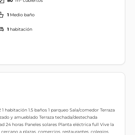
80
m² cubiertos
1
Medio baño
1
habitación
 1 habitación 1.5 baños 1 parqueo Sala/comedor Terraza
izado y amueblado Terraza techada/destechada
24 horas Paneles solares Planta eléctrica full Vive la
, cercano a plazas, comercios, restaurantes, colegios,