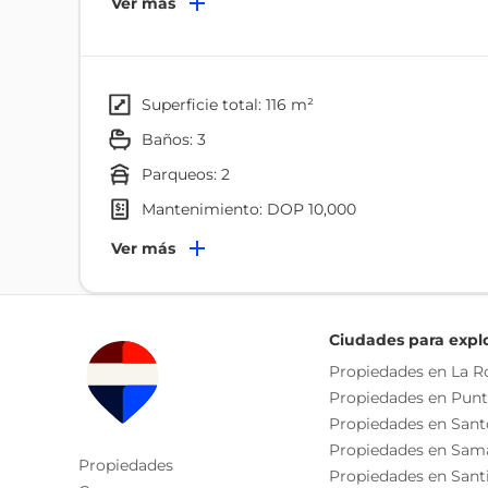
Ver más
preciosa y yeso, con acabados modulares y ventana
Características principales 3 habitaciones3 baño
PorcelanatoModularCristalMadera PreciosaYes
AMUEBLADO US$415,000.00
superficie total: 116 m²
baños: 3
parqueos: 2
mantenimiento: DOP 10,000
Terminaciones
Ver más
Pisos De Porcelanato
Ventanas De Cristal
Ciudades para expl
Gabinetes Modulares
Propiedades en La 
Marcos De Madera Preciosa
Propiedades en Pun
Propiedades en San
Ambientes
Propiedades en Sam
Propiedades
Balcón
Propiedades en Sant