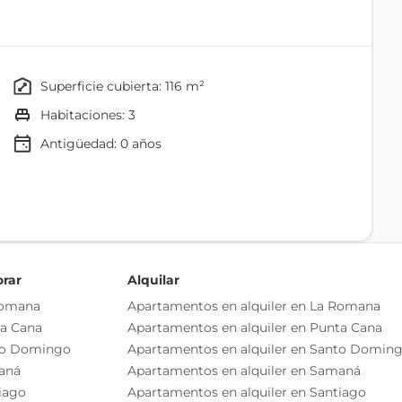
les de cristal que maximizan la iluminación natural.
s2 parqueos Acabados y materiales
oPRECIO: NO AMUEBLADO US$395,000.00PRECIO:
superficie cubierta: 116 m²
habitaciones: 3
Antigüedad:
0
años
Closets De Madera Preciosa
Techo De Yeso
orar
Alquilar
Puertas De Madera Preciosa
Romana
Apartamentos en alquiler en La Romana
ta Cana
Apartamentos en alquiler en Punta Cana
to Domingo
Apartamentos en alquiler en Santo Domin
aná
Apartamentos en alquiler en Samaná
Comedor
iago
Apartamentos en alquiler en Santiago