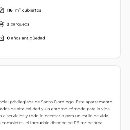
116
m² cubiertos
2
parqueos
0
años antigüedad
encial privilegiada de Santo Domingo. Este apartamento
bados de alta calidad y un entorno cómodo para la vida
 a servicios y todo lo necesario para un estilo de vida
s completos, el inmueble dispone de 116 m² de área
u diseño interior combina porcelanato, madera