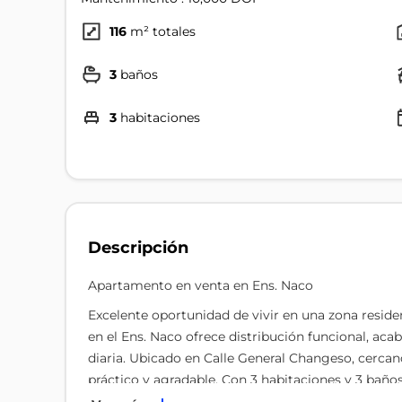
116
m² totales
3
baños
3
habitaciones
Descripción
Apartamento en venta en Ens. Naco
Excelente oportunidad de vivir en una zona resid
en el Ens. Naco ofrece distribución funcional, aca
diaria. Ubicado en Calle General Changeso, cercano
práctico y agradable. Con 3 habitaciones y 3 baño
construida y 2 parqueos para mayor comodidad. S