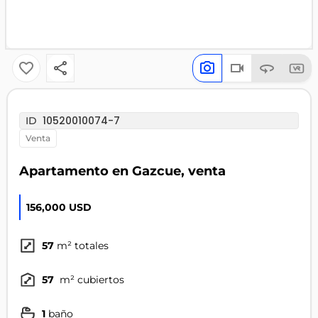
10520010074-7
ID
venta
Apartamento en Gazcue, venta
156,000 USD
57
m² totales
57
m² cubiertos
1
baño