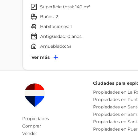
superficie total: 140 m²
baños: 2
habitaciones: 1
Antigüedad:
0
años
Amueblado: Sí
Terminaciones
Ver más
Gabinetes De Madera Preciosa
Pisos De Porcelanato
Ciudades para expl
Ambientes
Propiedades en La 
Propiedades en Pun
Balcón
Propiedades en San
Comedor
Propiedades en Sam
Propiedades
Características
Propiedades en Sant
Comprar
Propiedades en Puer
Desayunador
Vender