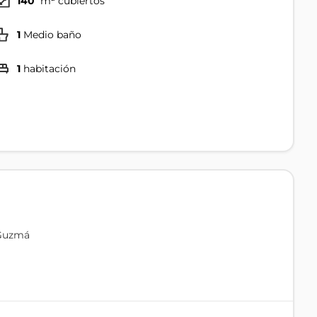
140
m² cubiertos
1
Medio baño
1
habitación
 Guzmá