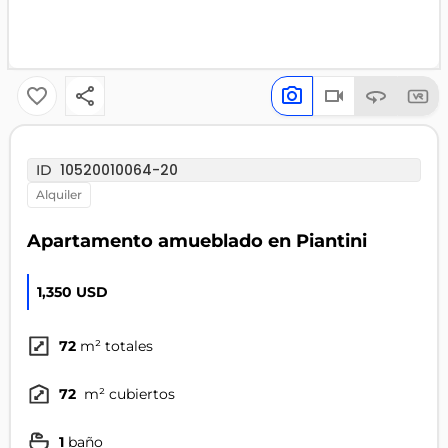
10520010064-20
ID
alquiler
Apartamento amueblado en Piantini
1,350 USD
72
m² totales
72
m² cubiertos
1
baño