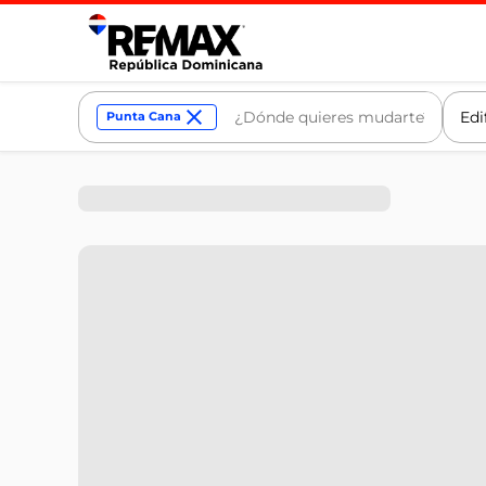
Edi
Punta Cana