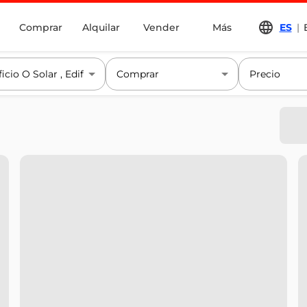
Comprar
Alquilar
Vender
Más
ES
|
ficio O Solar
Edificio
Edificio Comercial
Comprar
Precio