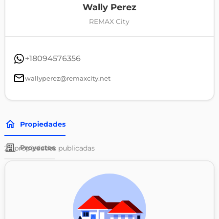
Wally Perez
REMAX City
+18094576356
wallyperez@remaxcity.net
Propiedades
Proyectos
23
propiedades publicadas