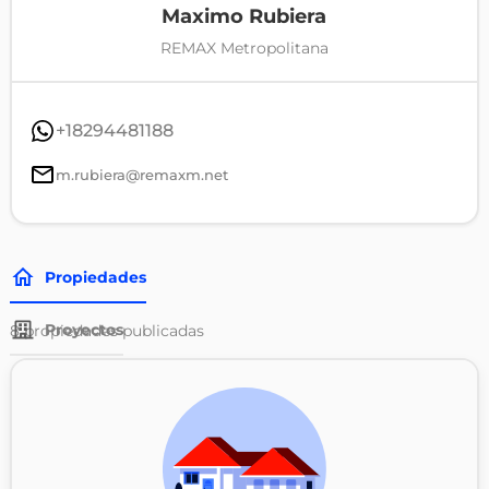
Maximo Rubiera
REMAX Metropolitana
+18294481188
m.rubiera@remaxm.net
Propiedades
Proyectos
8
propiedades publicadas