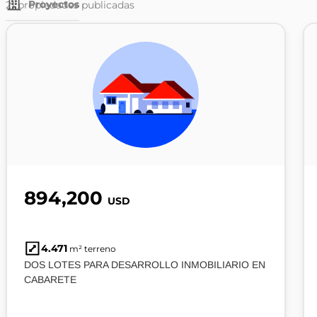
Proyectos
21
propiedades publicadas
894,200
USD
4.471
m² terreno
DOS LOTES PARA DESARROLLO INMOBILIARIO EN
CABARETE