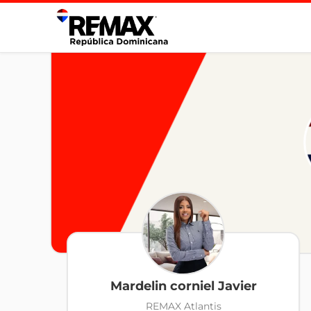
Mardelin corniel Javier
REMAX Atlantis