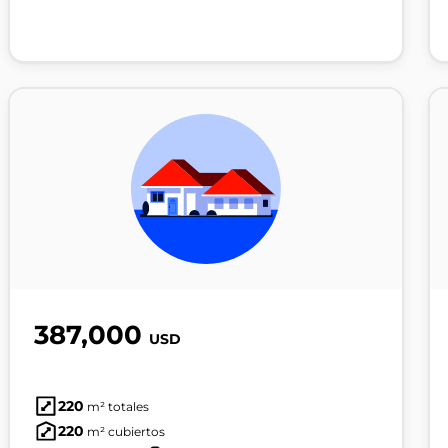
387,000
USD
220
m² totales
220
m² cubiertos