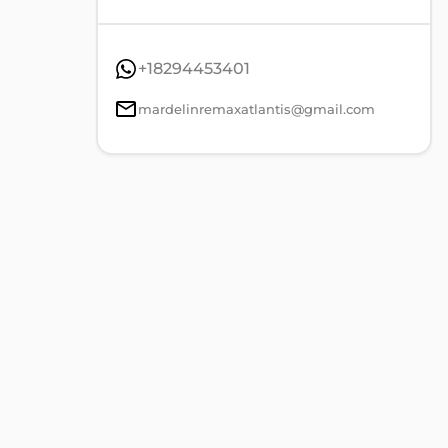
+18294453401
mardelinremaxatlantis@gmail.com