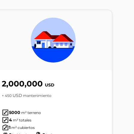
2,000,000
USD
USD
+ 450
mantenimiento
5000
m² terreno
4
m² totales
1
m² cubiertos