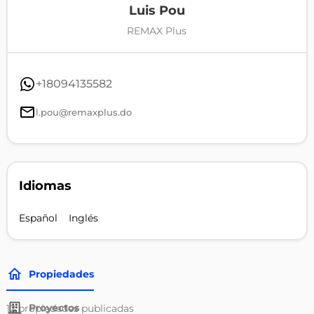
Luis Pou
REMAX Plus
+18094135582
l.pou@remaxplus.do
Idiomas
Español
Inglés
Propiedades
Proyectos
12
propiedades publicadas