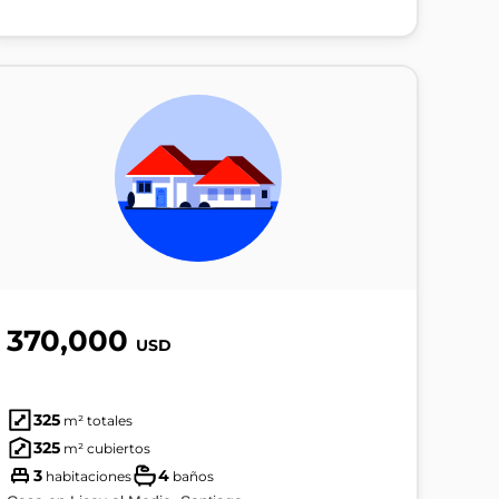
370,000
USD
325
m² totales
325
m² cubiertos
3
4
habitaciones
baños