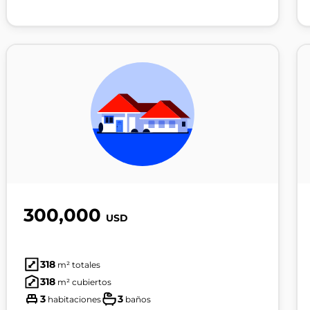
300,000
USD
318
m² totales
318
m² cubiertos
3
3
habitaciones
baños