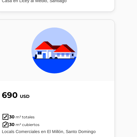
Casa en Licey al Medio, Santiago
690
USD
30
m² totales
30
m² cubiertos
Locals Comerciales en El Millón, Santo Domingo