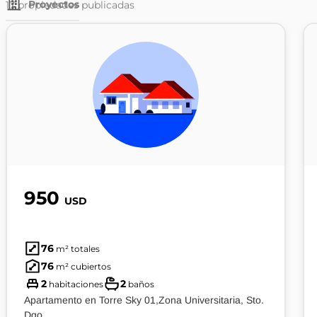
Proyectos
17
propiedades publicadas
950
USD
76
m² totales
76
m² cubiertos
2
2
habitaciones
baños
Apartamento en Torre Sky 01,Zona Universitaria, Sto.
Dgo.