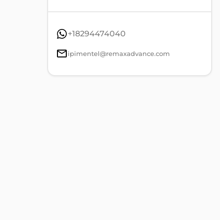
+18294474040
ipimentel@remaxadvance.com