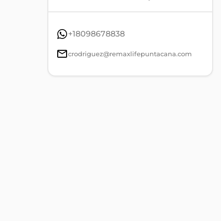
+18098678838
crodriguez@remaxlifepuntacana.com