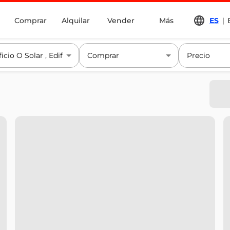
Comprar
Alquilar
Vender
Más
ES
|
ficio O Solar
Edificio
Edificio Comercial
Comprar
Precio