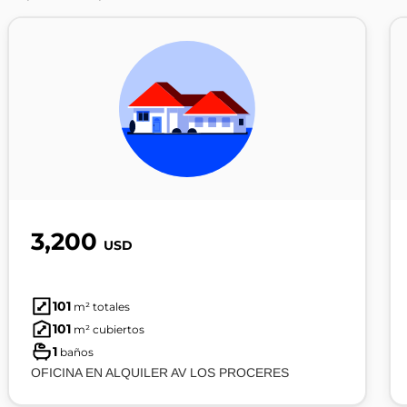
3,200
USD
101
m² totales
101
m² cubiertos
1
baños
OFICINA EN ALQUILER AV LOS PROCERES