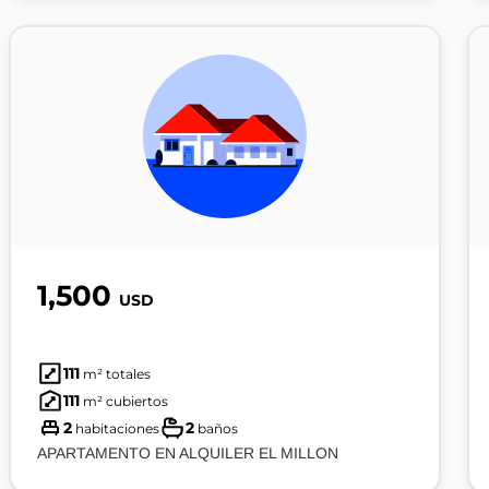
1,500
USD
111
m² totales
111
m² cubiertos
2
2
habitaciones
baños
APARTAMENTO EN ALQUILER EL MILLON