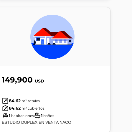
149,900
USD
84.62
m² totales
84.62
m² cubiertos
1
1
habitaciones
baños
ESTUDIO DUPLEX EN VENTA NACO