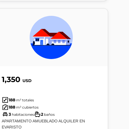
1,350
USD
188
m² totales
188
m² cubiertos
3
2
habitaciones
baños
APARTAMENTO AMUEBLADO ALQUILER EN
EVARISTO