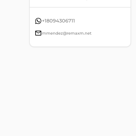
+18094306711
mmendez@remaxm.net