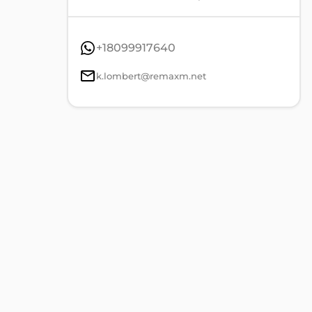
+18099917640
k.lombert@remaxm.net