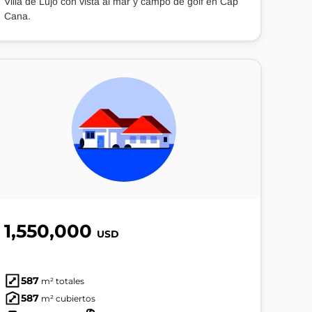
Villa de Lujo con vista al mar y campo de golf en Cap
Cana.
1,550,000
USD
587
m² totales
587
m² cubiertos