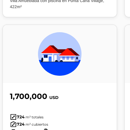
Villa Amueblada con piscina en Punta Cana Village,
422m²
1,700,000
USD
724
m² totales
724
m² cubiertos