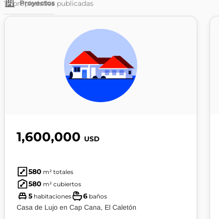
Proyectos
10
propiedades publicadas
1,600,000
USD
580
m² totales
580
m² cubiertos
5
6
habitaciones
baños
Casa de Lujo en Cap Cana, El Caletón