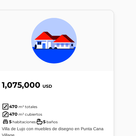
1,075,000
USD
470
m² totales
470
m² cubiertos
5
5
habitaciones
baños
Villa de Lujo con muebles de disegno en Punta Cana
Village