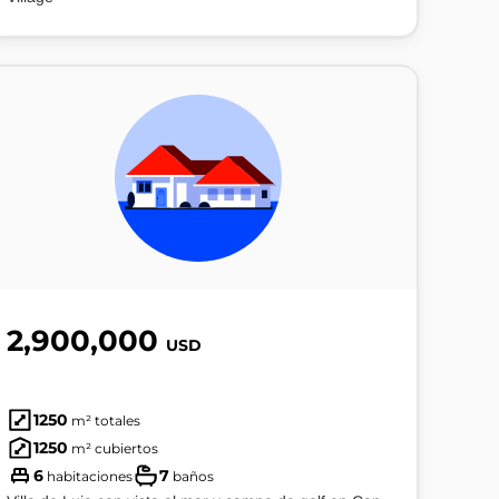
2,900,000
USD
1250
m² totales
1250
m² cubiertos
6
7
habitaciones
baños