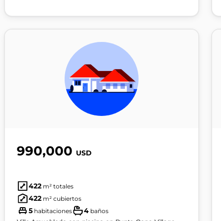
990,000
USD
422
m² totales
422
m² cubiertos
5
4
habitaciones
baños