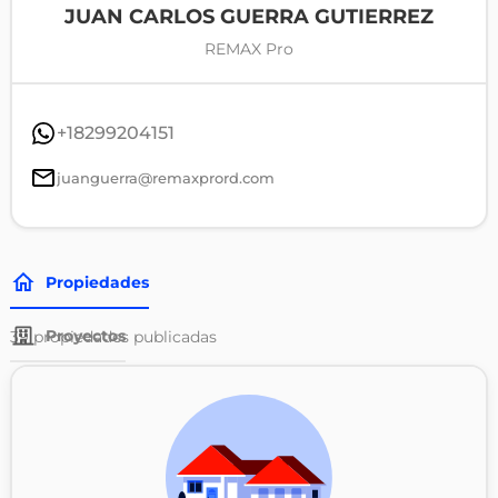
JUAN CARLOS GUERRA GUTIERREZ
REMAX Pro
+18299204151
juanguerra@remaxprord.com
Propiedades
Proyectos
39
propiedades publicadas