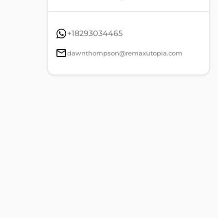
+18293034465
dawnthompson@remaxutopia.com