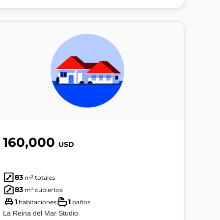
160,000
USD
83
m² totales
83
m² cubiertos
1
1
habitaciones
baños
La Reina del Mar Studio