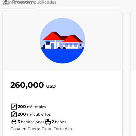
Proyectos
9
propiedades publicadas
260,000
USD
200
m² totales
200
m² cubiertos
3
2
habitaciones
baños
Casa en Puerto Plata, Torre Alta