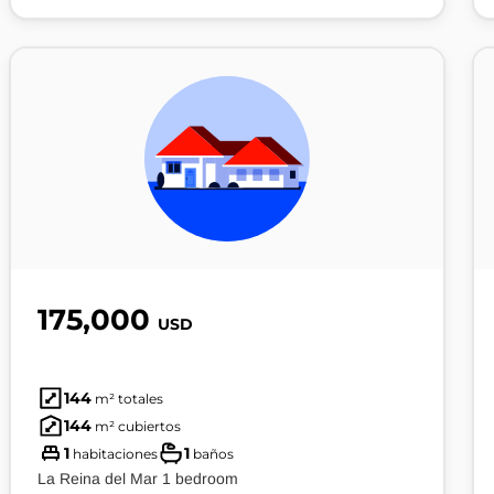
175,000
USD
144
m² totales
144
m² cubiertos
1
1
habitaciones
baños
La Reina del Mar 1 bedroom